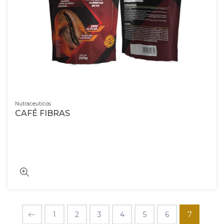
Nutraceuticos
CAFÉ FIBRAS
1
2
3
4
5
6
7